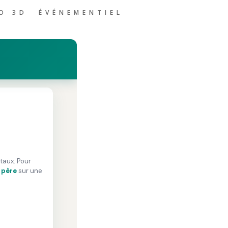
O 3D
ÉVÉNEMENTIEL