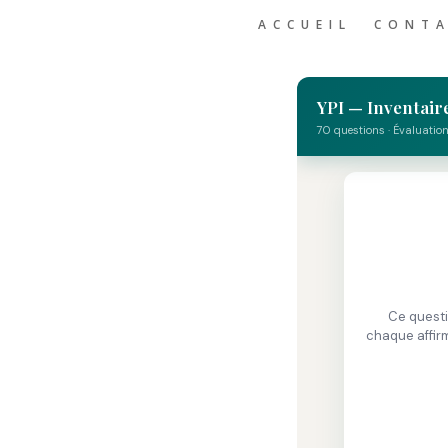
ACCUEIL
CONT