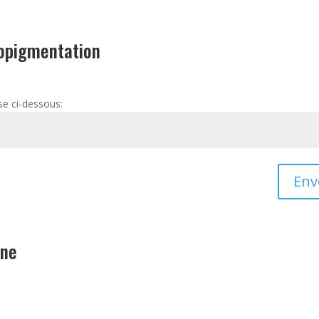
topigmentation
se ci-dessous:
Env
ène